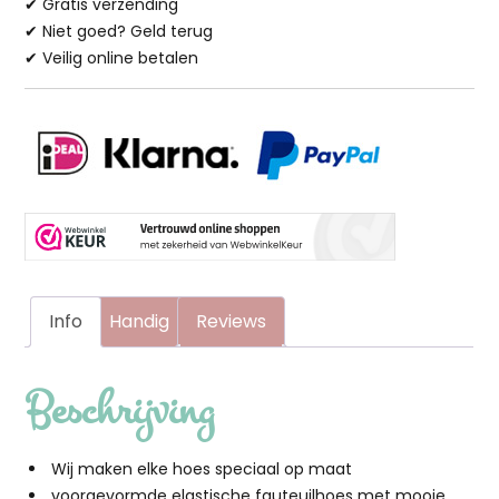
✔ Gratis verzending
maat
✔ Niet goed? Geld terug
aantal
✔ Veilig online betalen
Info
Handig
Reviews
Beschrijving
Wij maken elke hoes speciaal op maat
voorgevormde elastische fauteuilhoes met mooie