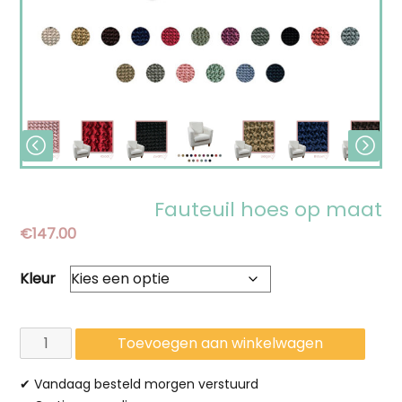
Fauteuil hoes op maat
€
147.00
Kleur
Fauteuil
Toevoegen aan winkelwagen
hoes
✔ Vandaag besteld morgen verstuurd
op