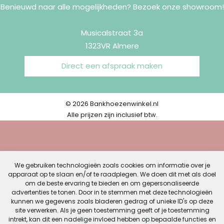
Benieuwd naar alle mogelijkheden? Bezoek onze showroom!
Musicalstraat 3a
1323VR Almere
Direct een afspraak maken
© 2026 Bankhoezenwinkel.nl
Alle prijzen zijn inclusief btw.
We gebruiken technologieën zoals cookies om informatie over je
apparaat op te slaan en/of te raadplegen. We doen dit met als doel
om de beste ervaring te bieden en om gepersonaliseerde
advertenties te tonen. Door in te stemmen met deze technologieën
kunnen we gegevens zoals bladeren gedrag of unieke ID's op deze
site verwerken. Als je geen toestemming geeft of je toestemming
intrekt, kan dit een nadelige invloed hebben op bepaalde functies en