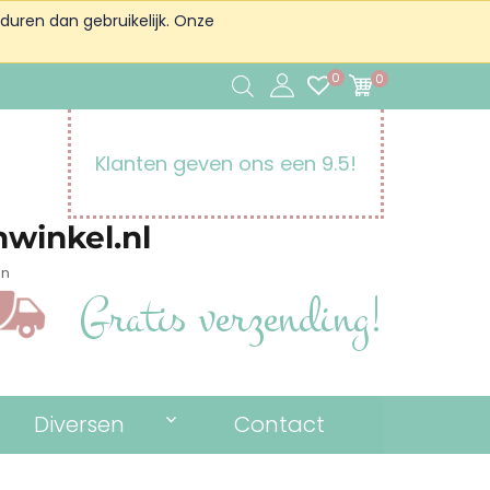
duren dan gebruikelijk. Onze
0
0
Klanten geven ons een 9.5!
winkel.nl
en
Gratis verzending!
Diversen
Contact