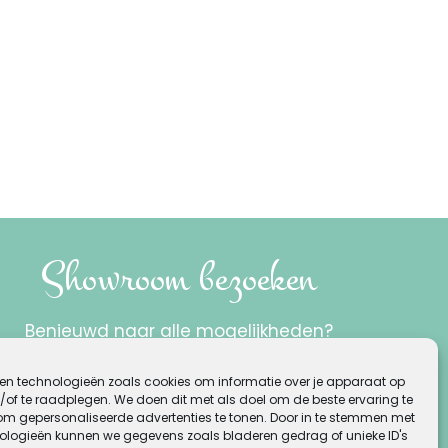
Showroom bezoeken
Benieuwd naar alle mogelijkheden?
Bezoek onze showroom!
en technologieën zoals cookies om informatie over je apparaat op
/of te raadplegen. We doen dit met als doel om de beste ervaring te
Musicalstraat 3a
om gepersonaliseerde advertenties te tonen. Door in te stemmen met
ologieën kunnen we gegevens zoals bladeren gedrag of unieke ID's
1323VR Almere