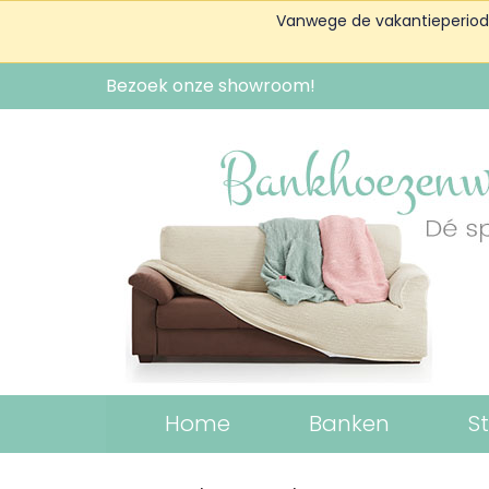
Vanwege de vakantieperiode 
Bezoek onze showroom!
Home
Banken
S