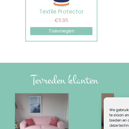
Textile Protector
€
11.95
Toevoegen
Tevreden klanten
We gebruik
te slaan en
bieden en 
deze techn