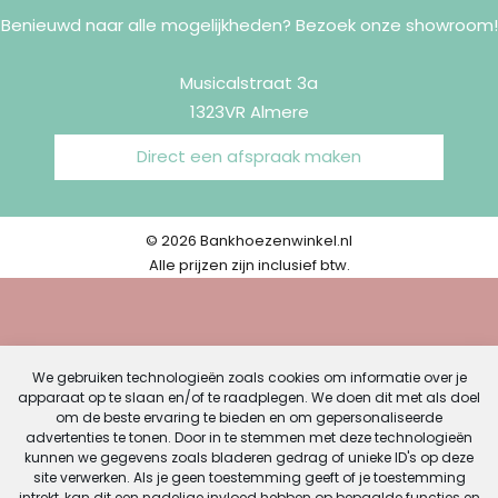
Benieuwd naar alle mogelijkheden? Bezoek onze showroom!
Musicalstraat 3a
1323VR Almere
Direct een afspraak maken
© 2026 Bankhoezenwinkel.nl
Alle prijzen zijn inclusief btw.
We gebruiken technologieën zoals cookies om informatie over je
apparaat op te slaan en/of te raadplegen. We doen dit met als doel
om de beste ervaring te bieden en om gepersonaliseerde
advertenties te tonen. Door in te stemmen met deze technologieën
kunnen we gegevens zoals bladeren gedrag of unieke ID's op deze
site verwerken. Als je geen toestemming geeft of je toestemming
intrekt, kan dit een nadelige invloed hebben op bepaalde functies en