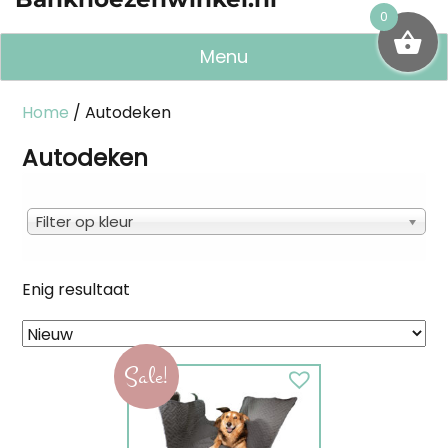
0
Menu
Home
/ Autodeken
Autodeken
Filter op kleur
Enig resultaat
Sale!
Dit
product
heeft