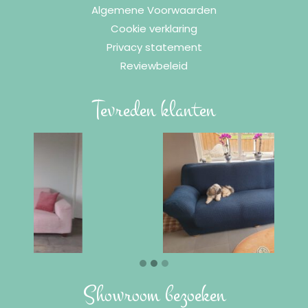
Algemene Voorwaarden
Cookie verklaring
Privacy statement
Reviewbeleid
Tevreden klanten
Showroom bezoeken