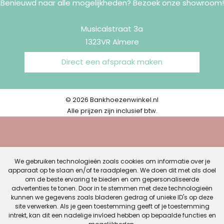
Benieuwd naar alle mogelijkheden? Bezoek onze showroom!
Musicalstraat 3a
1323VR Almere
Direct een afspraak maken
© 2026 Bankhoezenwinkel.nl
Alle prijzen zijn inclusief btw.
We gebruiken technologieën zoals cookies om informatie over je
apparaat op te slaan en/of te raadplegen. We doen dit met als doel
om de beste ervaring te bieden en om gepersonaliseerde
advertenties te tonen. Door in te stemmen met deze technologieën
kunnen we gegevens zoals bladeren gedrag of unieke ID's op deze
site verwerken. Als je geen toestemming geeft of je toestemming
intrekt, kan dit een nadelige invloed hebben op bepaalde functies en