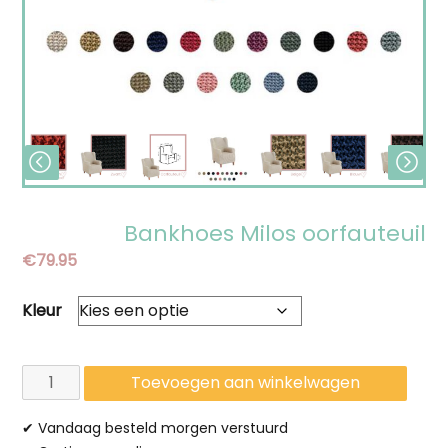
Bankhoes Milos oorfauteuil
€
79.95
Kleur
Bankhoes
Toevoegen aan winkelwagen
Milos
✔ Vandaag besteld morgen verstuurd
oorfauteuil