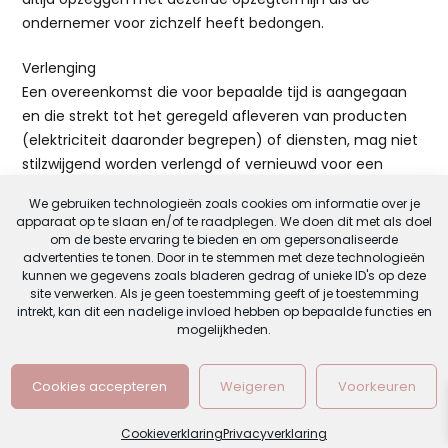
ondernemer voor zichzelf heeft bedongen.
Verlenging
Een overeenkomst die voor bepaalde tijd is aangegaan
en die strekt tot het geregeld afleveren van producten
(elektriciteit daaronder begrepen) of diensten, mag niet
stilzwijgend worden verlengd of vernieuwd voor een
bepaalde duur.
We gebruiken technologieën zoals cookies om informatie over je
apparaat op te slaan en/of te raadplegen. We doen dit met als doel
In afwijking van het vorige lid mag een overeenkomst die
om de beste ervaring te bieden en om gepersonaliseerde
voor bepaalde tijd is aangegaan en die strekt tot het
advertenties te tonen. Door in te stemmen met deze technologieën
kunnen we gegevens zoals bladeren gedrag of unieke ID's op deze
geregeld afleveren van dag- nieuws- en weekbladen en
site verwerken. Als je geen toestemming geeft of je toestemming
tijdschriften stilzwijgend worden verlengd voor een
intrekt, kan dit een nadelige invloed hebben op bepaalde functies en
bepaalde duur van maximaal drie maanden, als de
mogelijkheden.
consument deze verlengde overeenkomst tegen het
einde van de verlenging kan opzeggen met een
Cookies accepteren
Weigeren
Voorkeuren
opzegtermijn van ten hoogste één maand.
Een overeenkomst die voor bepaalde tijd is aangegaan
Cookieverklaring
Privacyverklaring