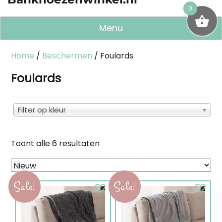
0
Menu
Home
/
Beschermen
/ Foulards
Foulards
Filter op kleur
Gesorteerd
Toont alle 6 resultaten
op
nieuwste
Sale!
Sale!
Dit
Dit
product
product
heeft
heeft