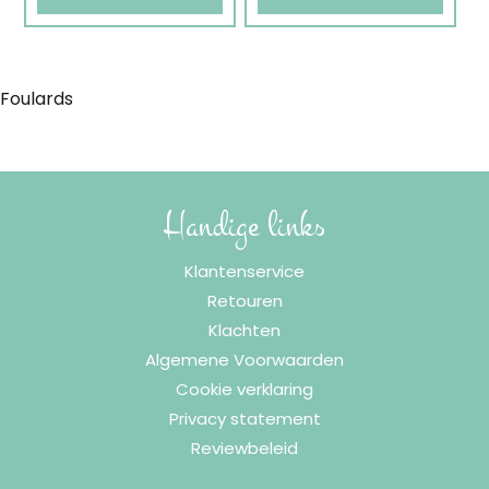
op
op
€39.95
de
de
productpagina
productpagina
Foulards
Handige links
Klantenservice
Retouren
Klachten
Algemene Voorwaarden
Cookie verklaring
Privacy statement
Reviewbeleid