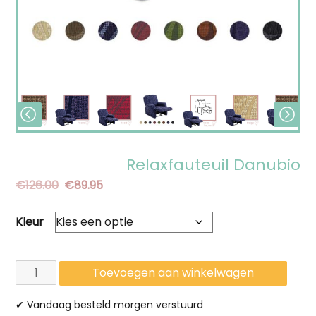
Relaxfauteuil Danubio
Oorspronkelijke
Huidige
€
126.00
€
89.95
prijs
prijs
Kleur
was:
is:
€126.00.
€89.95.
Relaxfauteuil
Toevoegen aan winkelwagen
Danubio
✔ Vandaag besteld morgen verstuurd
aantal