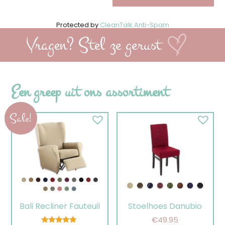
Protected by
CleanTalk Anti-Spam
Vragen? Stel ze gerust
Een greep uit ons assortiment
Sale!
Bali Recliner Fauteuil
Stoelhoes Danubio
€
49.95