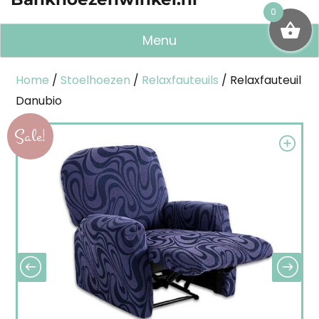
0
Menu
Home
/
Stoelhoezen
/
Relaxfauteuils
/ Relaxfauteuil
Danubio
Sale!