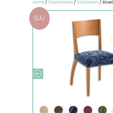
Home
/
Stoelhoezen
/
Eetstoelen
/ Stoel
Sale!