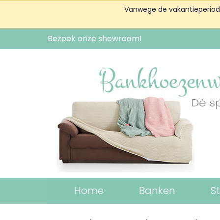
Vanwege de vakantieperiode 
Bezoek onze showroom!
Home
Banken
S