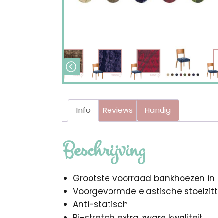
Info
Reviews
Handig
Beschrijving
Grootste voorraad bankhoezen in 
Voorgevormde elastische stoelzi
Anti-statisch
Bi-stretch extra zware kwaliteit