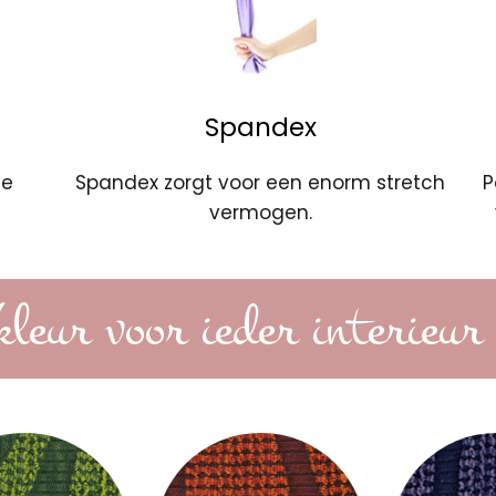
Spandex
ie
Spandex zorgt voor een enorm stretch
P
vermogen.
kleur voor ieder interieur