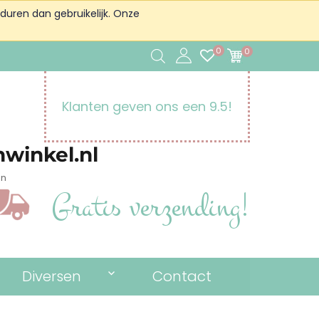
duren dan gebruikelijk. Onze
0
0
Klanten geven ons een 9.5!
winkel.nl
en
Gratis verzending!
Diversen
Contact