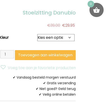
0
Stoelzitting Danubio
Oorspronkelijke
Huidige
€
39.00
€
29.95
prijs
prijs
Kleur
was:
is:
€39.00.
€29.95.
Stoelzitting
Toevoegen aan winkelwagen
Danubio
aantal
Voeg toe aan je favoriete producten
✔ Vandaag besteld morgen verstuurd
✔ Gratis verzending
✔ Niet goed? Geld terug
✔ Veilig online betalen