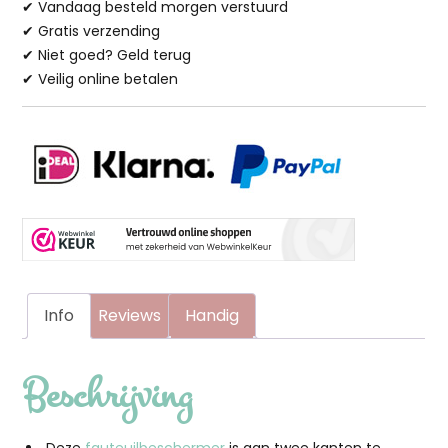
✔ Vandaag besteld morgen verstuurd
Quilts
✔ Gratis verzending
Fauteuilbeschermer
✔ Niet goed? Geld terug
aantal
✔ Veilig online betalen
Info
Reviews
Handig
Beschrijving
Deze
fauteuilbeschermer
is aan twee kanten te