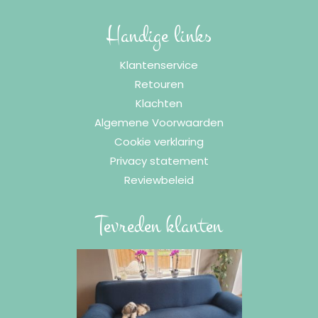
meerdere
meerdere
variaties.
variaties.
Handige links
Deze
Deze
Klantenservice
optie
optie
Retouren
kan
kan
Klachten
gekozen
gekozen
Algemene Voorwaarden
worden
worden
Cookie verklaring
op
op
Privacy statement
de
de
Reviewbeleid
productpagina
productpagina
Tevreden klanten