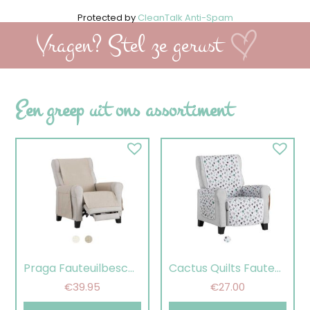
Protected by
CleanTalk Anti-Spam
Vragen? Stel ze gerust
Een greep uit ons assortiment
Praga Fauteuilbeschermer
Cactus Quilts Fauteuilbeschermer
€
39.95
€
27.00