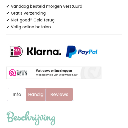
✔ Vandaag besteld morgen verstuurd
Chaise
✔ Gratis verzending
Longue
✔ Niet goed? Geld terug
Rechts
✔ Veilig online betalen
aantal
Info
Handig
Reviews
Beschrijving