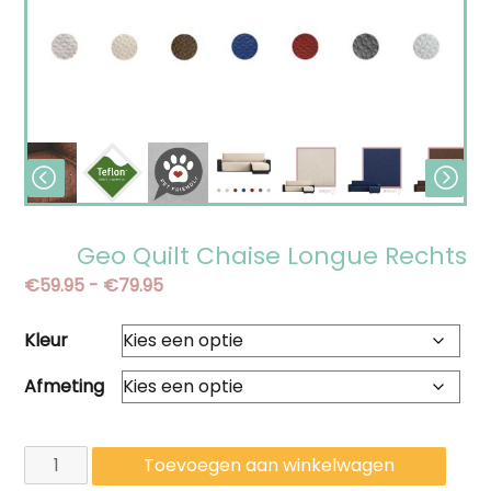
Geo Quilt Chaise Longue Rechts
Prijsklasse:
€
59.95
-
€
79.95
€59.95
Kleur
tot
€79.95
Afmeting
Geo
Toevoegen aan winkelwagen
Quilt