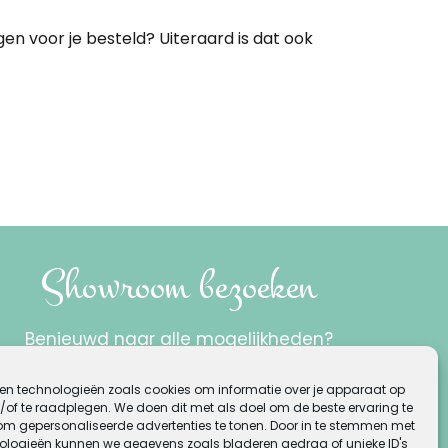
gen voor je besteld? Uiteraard is dat ook
Showroom bezoeken
Benieuwd naar alle mogelijkheden?
Bezoek onze showroom!
en technologieën zoals cookies om informatie over je apparaat op
/of te raadplegen. We doen dit met als doel om de beste ervaring te
Musicalstraat 3a
om gepersonaliseerde advertenties te tonen. Door in te stemmen met
ologieën kunnen we gegevens zoals bladeren gedrag of unieke ID's