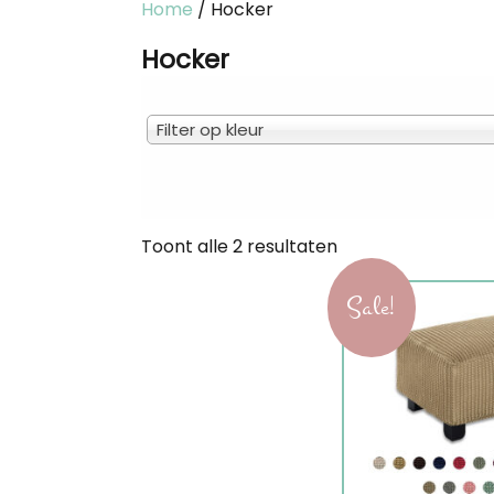
Home
/ Hocker
Hocker
Filter op kleur
Gesorteerd
Toont alle 2 resultaten
op
Sale!
Dit
nieuwste
product
heeft
meerdere
variaties.
Deze
optie