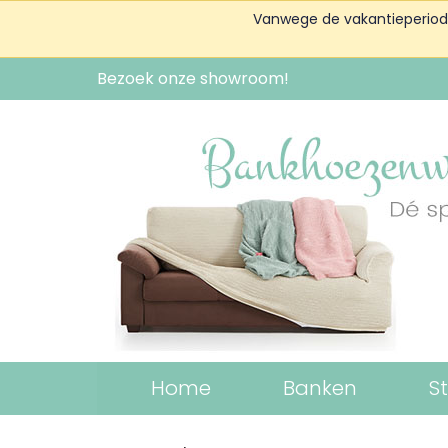
Vanwege de vakantieperiode 
Bezoek onze showroom!
Home
Banken
S