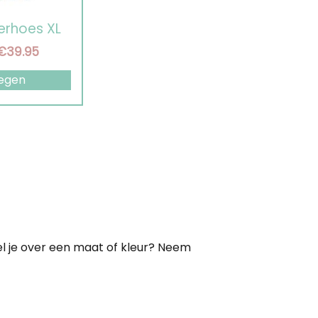
erhoes XL
orspronkelijke
Huidige
€
39.95
rijs
prijs
egen
as:
is:
49.00.
€39.95.
a
l je over een maat of kleur? Neem