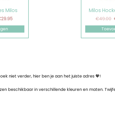
kan
s Milos
Milos Hock
gekozen
orspronkelijke
Huidige
O
€
29.95
€
49.00
worden
ijs
prijs
p
op
egen
Toevo
as:
is:
w
de
39.00.
€29.95.
€
productpagin
Zoek niet verder, hier ben je aan het juiste adres 💖!
n beschikbaar in verschillende kleuren en maten. Twijfe