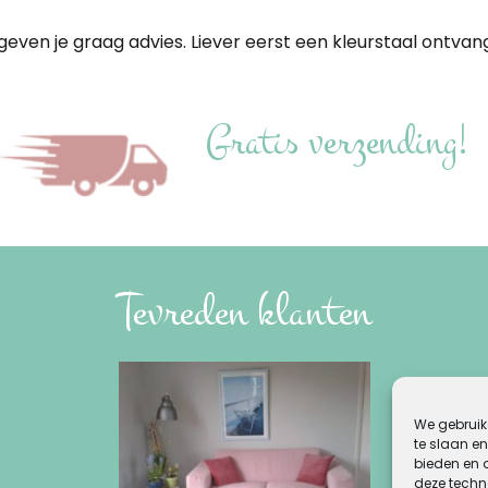
geven je graag advies. Liever eerst een kleurstaal ontvan
Gratis verzending!
Tevreden klanten
We gebruik
te slaan en
bieden en 
deze techn