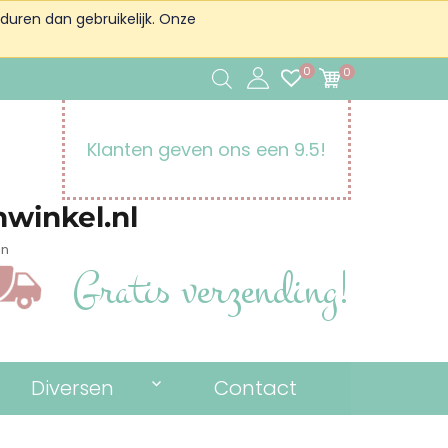
duren dan gebruikelijk. Onze
0
0
Klanten geven ons een 9.5!
winkel.nl
en
Gratis verzending!
Diversen
Contact