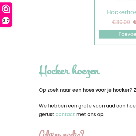
kan
Hockerhoe
gekozen
O
8,7
€
39.00
worden
pr
op
Toevo
w
de
€
productpagina
Hocker hoezen
Op zoek naar een
hoes voor je hocker
? 
We hebben een grote voorraad aan hoeze
gerust
contact
met ons op.
Advies nodig?